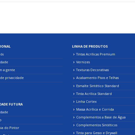
IONAL
LINHA DE PRODUTOS
ós
Tintas Acrílicas Premium
idade
Vernizes
m a gente
Texturas Decorativas
 de privacidade
Acabamento Pisos e Telhas
Esmalte Sintético Standard
Tinta Acrílica Standard
Linha Cortex
DADE FUTURA
Massa Acrílica e Corrida
idade
Complementos a Base de Água
o
Complementos Sintéticos
a do Pintor
Tinta para Gesso e Drywall