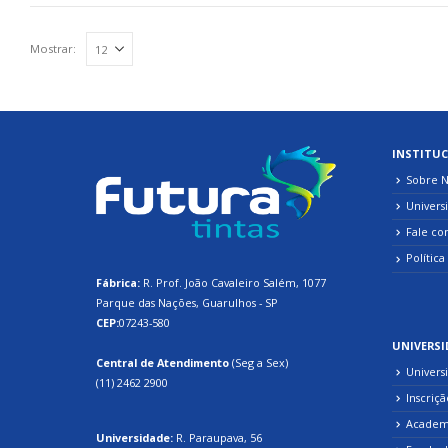
Mostrar:
INSTITUC
Sobre N
Univers
Fale co
Política
Fábrica:
R. Prof. João Cavaleiro Salém, 1077
Parque das Nações, Guarulhos - SP
CEP:
07243-580
UNIVERSI
Central de Atendimento
(Seg a Sex)
Univers
(11) 2462 2900
Inscriçã
Academi
Universidade:
R. Paraupava, 56