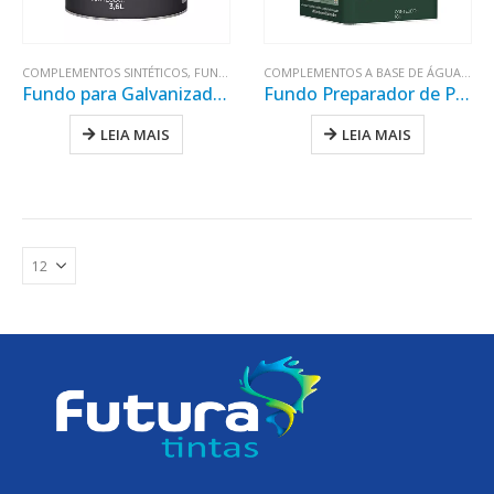
COMPLEMENTOS SINTÉTICOS
,
FUNDO PARA GALVANIZADOS
,
FUNDOS
,
PREPARAÇÃ
COMPLEMENTOS A BASE DE ÁGUA
,
FUN
Fundo para Galvanizados
Fundo Preparador de Pintura
LEIA MAIS
LEIA MAIS