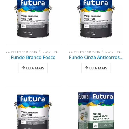
COMPLEMENTOS SINTÉTICOS
,
FUNDO BRANCO FOSCO
COMPLEMENTOS SINTÉTICOS
,
FUNDOS
,
PREPARAÇÃO DE 
,
FUNDO CINZA ANTICORROSIVO
Fundo Branco Fosco
Fundo Cinza Anticorrosivo
LEIA MAIS
LEIA MAIS