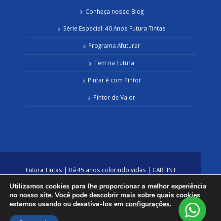
Conheça nosso Blog
Série Especial: 40 Anos Futura Tintas
Programa Afuturar
Tem na Futura
Pintar é com Pintor
Pintor de Valor
Futura Tintas | Há 45 anos colorindo vidas | CARTINT
INDÚSTRIA E COMÉCIO DE TINTAS LTDA | CNPJ:
Utilizamos cookies para lhe proporcionar a melhor experiência
01.760.325/0001-35
no nosso site. Você pode descobrir mais sobre quais cookies
estamos usando ou desativa-los em
configurações
.