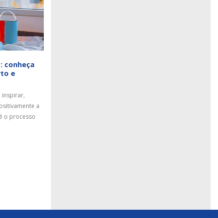
a: conheça
8 Anos da Universidade Futura
15
rto e
Tintas
ago
A Futura Tintas trabalha colorindo vidas
inspirar,
de diferentes formas e uma delas é com a
positivamente a
Universidade Futura Tintas, um projeto...
 é o processo
read more