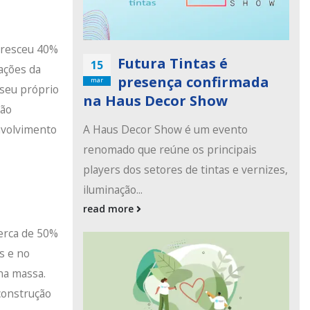
cresceu 40%
Futura Tintas é
15
ações da
presença confirmada
mar
seu próprio
na Haus Decor Show
tão
A Haus Decor Show é um evento
nvolvimento
renomado que reúne os principais
players dos setores de tintas e vernizes,
iluminação...
read more
cerca de 50%
s e no
na massa.
construção