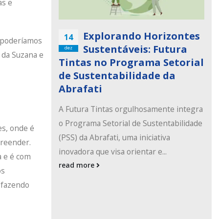
as e
Explorando Horizontes
14
o poderíamos
Sustentáveis: Futura
dez
 da Suzana e
Tintas no Programa Setorial
de Sustentabilidade da
Abrafati
A Futura Tintas orgulhosamente integra
o Programa Setorial de Sustentabilidade
es, onde é
(PSS) da Abrafati, uma iniciativa
preender.
inovadora que visa orientar e...
a e é com
read more
os
, fazendo