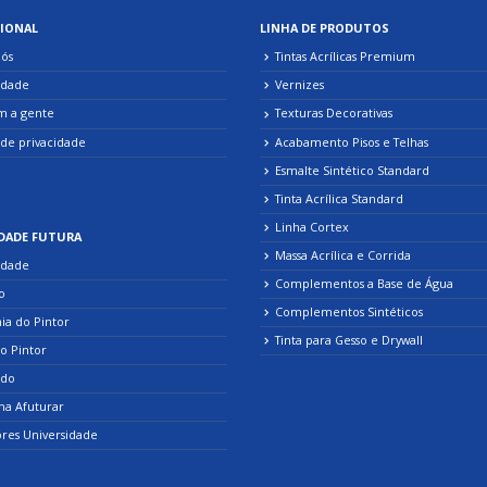
IONAL
LINHA DE PRODUTOS
ós
Tintas Acrílicas Premium
idade
Vernizes
m a gente
Texturas Decorativas
 de privacidade
Acabamento Pisos e Telhas
Esmalte Sintético Standard
Tinta Acrílica Standard
Linha Cortex
DADE FUTURA
Massa Acrílica e Corrida
idade
Complementos a Base de Água
o
Complementos Sintéticos
a do Pintor
Tinta para Gesso e Drywall
do Pintor
ndo
a Afuturar
res Universidade