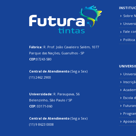
INSTITUC
Sobre N
Univers
Fale co
Política
Fábrica:
R. Prof. João Cavaleiro Salém, 1077
Parque das Nações, Guarulhos - SP
CEP:
07243-580
UNIVERSI
Central de Atendimento
(Seg a Sex)
Univers
(11) 2462 2900
Inscriçã
Academi
Universidade:
R. Paraupava, 56
Escola 
Belenzinho, São Paulo / SP
Futura
CEP:
03171-060
Program
Central de Atendimento
(Seg a Sex)
Apoiado
(11) 9 8623 0008