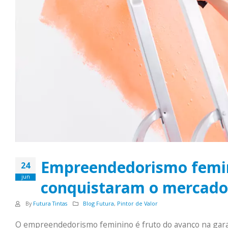
Empreendedorismo femin
24
jun
conquistaram o mercado
By
Futura Tintas
Blog Futura
,
Pintor de Valor
O empreendedorismo feminino é fruto do avanço na gara