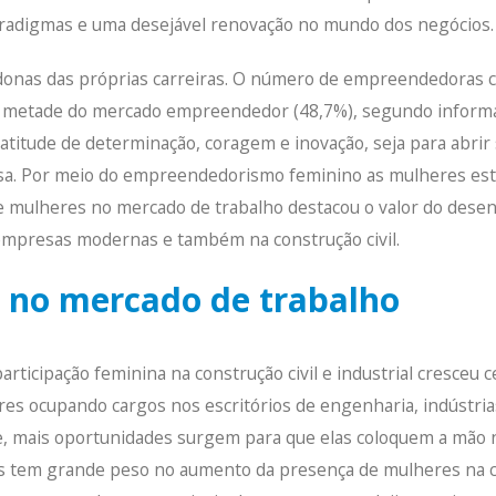
paradigmas e uma desejável renovação no mundo dos negócios.
donas das próprias carreiras. O número de empreendedoras 
se metade do mercado empreendedor (48,7%), segundo inform
tude de determinação, coragem e inovação, seja para abrir 
a. P
or meio do empreendedorismo feminino as mulheres es
de mulheres no mercado de trabalho destacou o valor do dese
, empresas modernas e também na construção civil.
 no mercado de trabalho
ticipação feminina na construção civil e industrial cresceu 
res ocupando cargos nos escritórios de engenharia, indústria
e, mais oportunidades surgem para que elas coloquem a mão 
tes tem grande peso no aumento da presença de mulheres na 