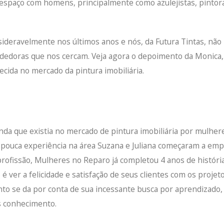
 espaço com homens, principalmente como azulejistas, pintor
deravelmente nos últimos anos e nós, da Futura Tintas, nã
edoras que nos cercam. Veja agora o depoimento da Monica,
cida no mercado da pintura imobiliária.
a que existia no mercado de pintura imobiliária por mulher
 pouca experiência na área Suzana e Juliana começaram a em
rofissão, Mulheres no Reparo já completou 4 anos de históri
é ver a felicidade e satisfação de seus clientes com os projet
ento se da por conta de sua incessante busca por aprendizado
s conhecimento.