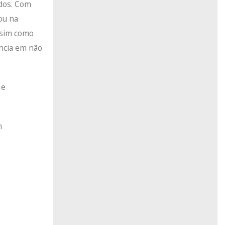
idos. Com
zou na
ssim como
ência em não
 e
m