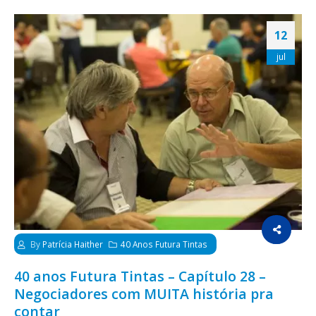
12
jul
By
Patrícia Haither
40 Anos Futura Tintas
40 anos Futura Tintas – Capítulo 28 –
Negociadores com MUITA história pra
contar