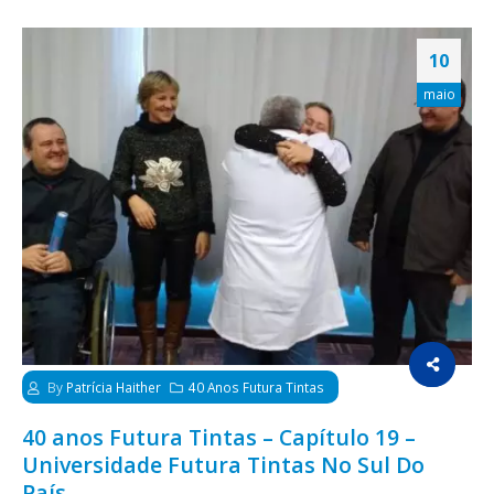
10
maio
By
Patrícia Haither
40 Anos Futura Tintas
40 anos Futura Tintas – Capítulo 19 –
Universidade Futura Tintas No Sul Do
País