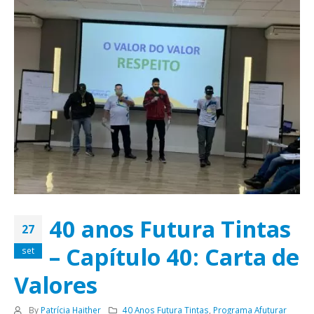
40 anos Futura Tintas
27
– Capítulo 40: Carta de
set
Valores
By
Patrícia Haither
40 Anos Futura Tintas
,
Programa Afuturar